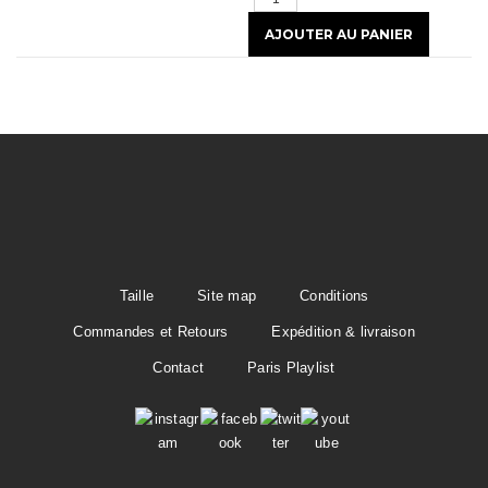
t
i
o
n
Taille
Site map
Conditions
Commandes et Retours
Expédition & livraison
Contact
Paris Playlist