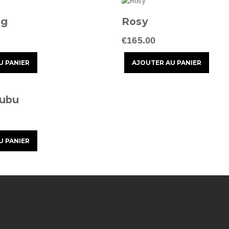
ng
Rosy
€165.00
Bubu