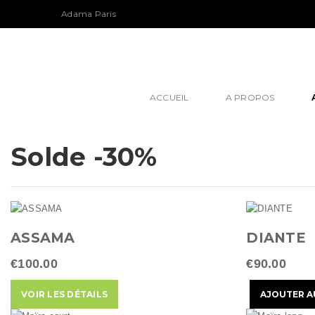
S
Adama Paris
k
i
p
t
o
ACCUEIL
A PROPOS
m
a
i
n
Solde -30%
c
o
n
t
e
ASSAMA
DIANTE
n
t
€100.00
€90.00
VOIR LES DÉTAILS