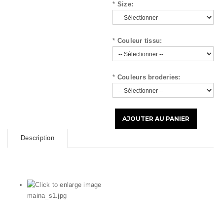
t
*
Size:
i
o
*
Couleur tissu:
n
*
Couleurs broderies:
Description