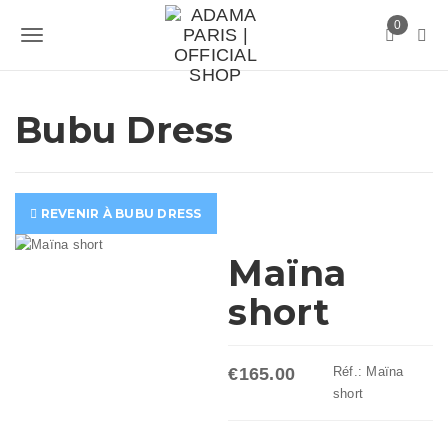
S
0
k
T
i
p
o
t
g
Bubu Dress
o
m
g
a
l
i
n
e
REVENIR À BUBU DRESS
c
n
o
Maïna
n
a
t
short
v
e
n
i
t
€165.00
Réf.:
Maïna
g
short
a